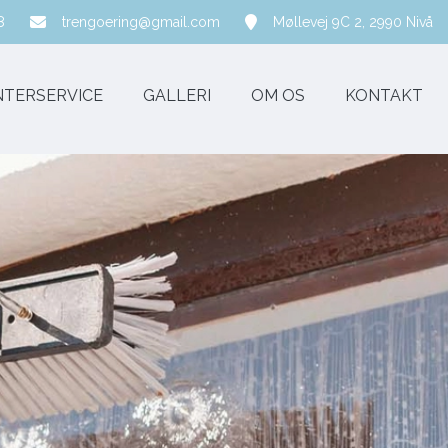
8
trengoering@gmail.com
Møllevej 9C 2, 2990 Nivå
NTERSERVICE
GALLERI
OM OS
KONTAKT