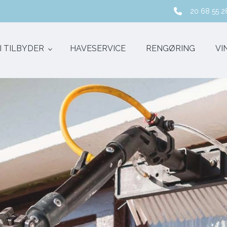
20 68 55 2
I TILBYDER
HAVESERVICE
RENGØRING
VI