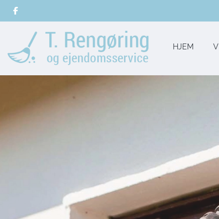
Gå
til
hovedindhold
HJEM
V